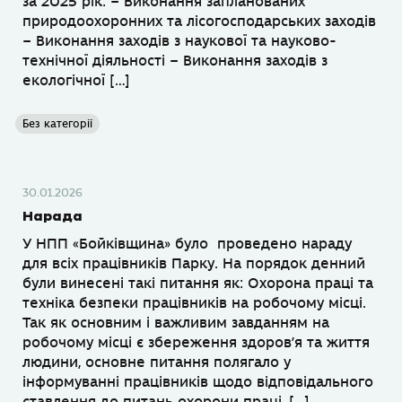
за 2025 рік: – Виконання запланованих
природоохоронних та лісогосподарських заходів
– Виконання заходів з наукової та науково-
технічної діяльності – Виконання заходів з
екологічної […]
Без категорії
30.01.2026
Нарада
У НПП «Бойківщина» було проведено нараду
для всіх працівників Парку. На порядок денний
були винесені такі питання як: Охорона праці та
техніка безпеки працівників на робочому місці.
Так як основним і важливим завданням на
робочому місці є збереження здоров’я та життя
людини, основне питання полягало у
інформуванні працівників щодо відповідального
ставлення до питань охорони праці, […]