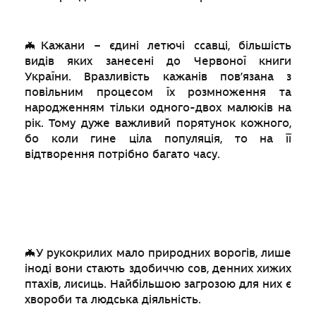
🦇Кажани – єдині летючі ссавці, більшість
видів яких занесені до Червоної книги
України. Вразливість кажанів пов’язана з
повільним процесом їх розмноження та
народженням тільки одного-двох малюків на
рік. Тому дуже важливий порятунок кожного,
бо коли гине ціла популяція, то на її
відтворення потрібно багато часу.
🦇У рукокрилих мало природних ворогів, лише
іноді вони стають здобиччю сов, денних хижих
птахів, лисиць. Найбільшою загрозою для них є
хвороби та людська діяльність.