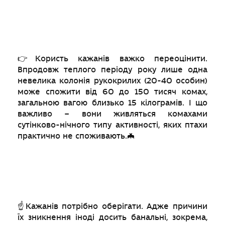
👉Користь кажанів важко переоцінити.
Впродовж теплого періоду року лише одна
невелика колонія рукокрилих (20-40 особин)
може спожити від 60 до 150 тисяч комах,
загальною вагою близько 15 кілограмів. І що
важливо – вони живляться комахами
сутінково-нічного типу активності, яких птахи
практично не споживають.🦇
☝️Кажанів потрібно оберігати. Адже причини
їх зникнення іноді досить банальні, зокрема,