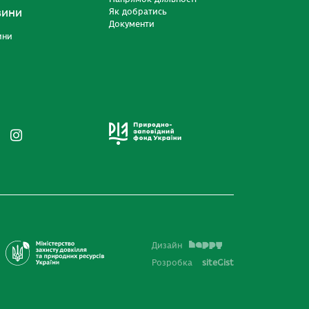
вини
Як добратись
Документи
ини
Дизайн
Розробка
siteGist