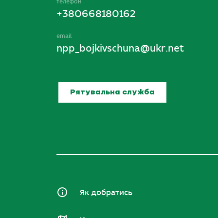
телефон
+380668180162
email
npp_bojkivschuna@ukr.net
Рятувальна служба
Як добратись