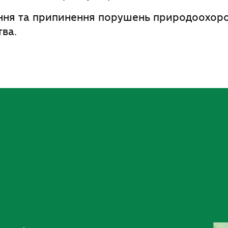
ня та припинення порушень природоохор
ва.