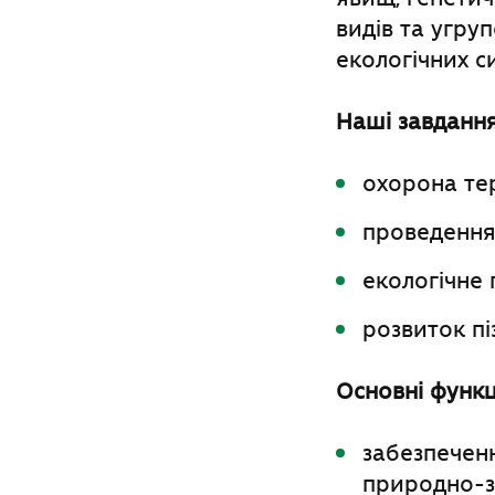
видів та угру
екологічних с
Наші завдання
охорона тер
проведення 
екологічне 
розвиток пі
Основні функці
забезпечен
природно-з