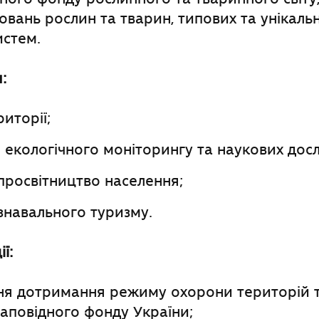
повань рослин та тварин, типових та унікаль
истем.
:
иторії;
екологічного моніторингу та наукових досл
просвітництво населення;
знавального туризму.
ї:
ня дотримання режиму охорони територій та
аповідного фонду України;