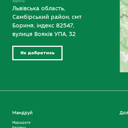
Адреса:
Львівська область,
Самбірський район, смт
Бориня, індекс 82547,
вулиця Вояків УПА, 32
Як добратись
Мандруй
Дол
Маршрути
Безпека