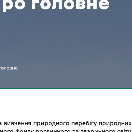
про головне
головне
а вивчення природного перебігу природних 
ного фонду рослинного та тваринного світу