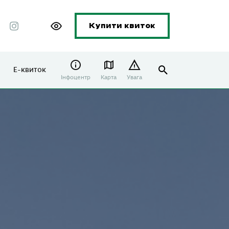
Купити квиток
Е-квиток
Інфоцентр
Карта
Увага