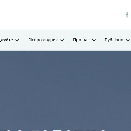
джуйте
Лісорозсадник
Про нас
Публічно