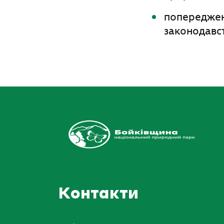
попереджен
законодавст
Контакти