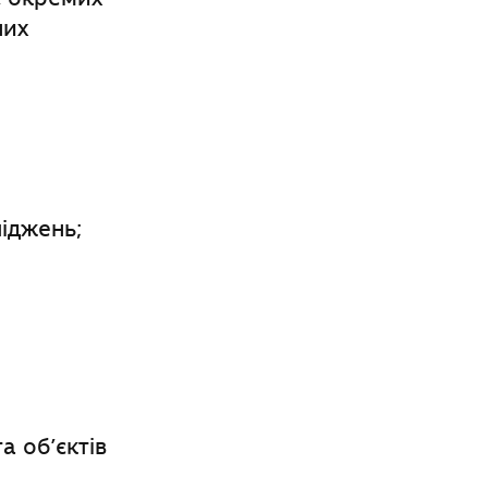
них
іджень;
 об’єктів