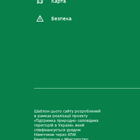
Карта
Безпека
Шаблон цього сайту розроблений
в рамках реалізації проекту
«Підтримка природно-заповідних
територій в Україні», який
співфінансується урядом
Німеччини через KfW.
Бенефіціаром є Міністерство