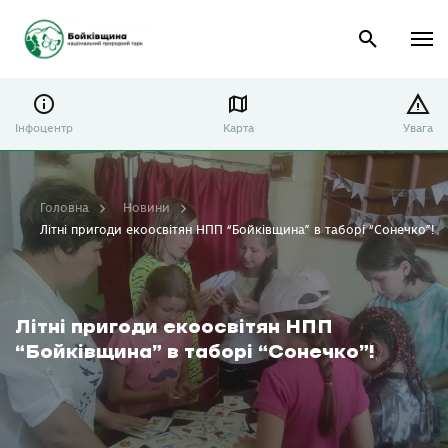
Інфоцентр
Карта
Увага
Головна
Новини
Літні пригоди екоосвітян НПП “Бойківщина” в таборі “Сонечко”!
Літні пригоди екоосвітян НПП
“Бойківщина” в таборі “Сонечко”!