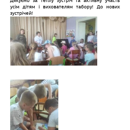
Дякуємо за теплу зустріч та активну участь
усім дітям і вихователям табору! До нових
зустрічей!