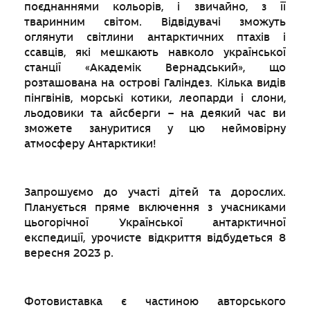
поєднаннями кольорів, і звичайно, з її
тваринним світом. Відвідувачі зможуть
оглянути світлини антарктичних птахів і
ссавців, які мешкають навколо української
станції «Академік Вернадський», що
розташована на острові Галіндез. Кілька видів
пінгвінів, морські котики, леопарди і слони,
льодовики та айсберги – на деякий час ви
зможете зануритися у цю неймовірну
атмосферу Антарктики!
Запрошуємо до участі дітей та дорослих.
Планується пряме включення з учасниками
цьогорічної Української антарктичної
експедиції, урочисте відкриття відбудеться 8
вересня 2023 р.
Фотовиставка є частиною авторського