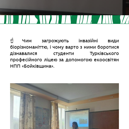
☝️Чим загрожують інвазійні види
біорізноманіттю, і чому варто з ними боротися
дізнавалися студенти Турківського
професійного ліцею за допомогою екоосвітян
НПП «Бойківщина».