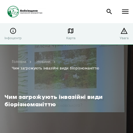
Інфоцентр
Карта
Увага
Головна
Новини
Чим загрожують інвазійні види біорізноманіттю
Чим загрожують інвазійні види
біорізноманіттю