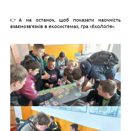
👉А на останок, щоб показати наочність
взаємозв’язків в екосистемах, гра «ЕкоЛогія».