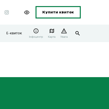
Купити квиток
Е-квиток
Інфоцентр
Карта
Увага