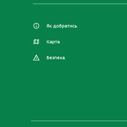
Як добратись
Карта
Безпека