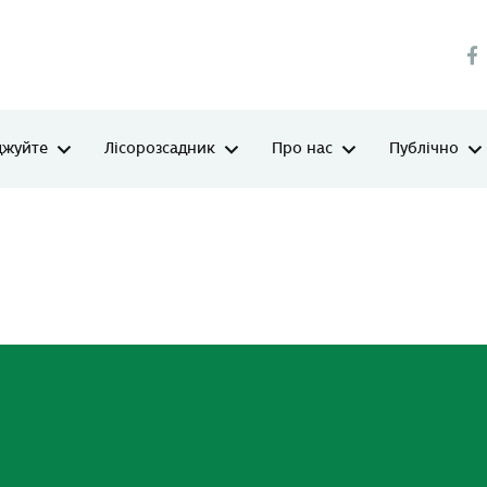
джуйте
Лісорозсадник
Про нас
Публічно