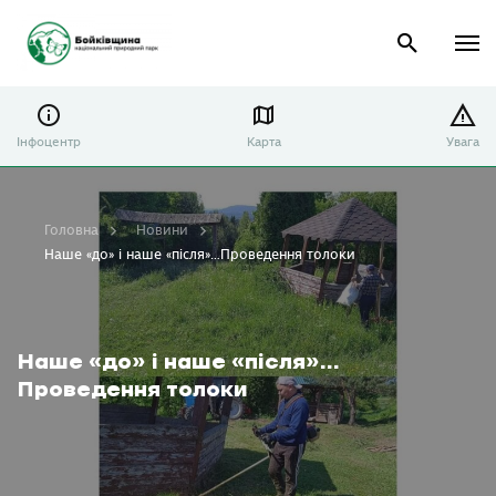
Інфоцентр
Карта
Увага
Головна
Новини
Наше «до» і наше «після»…Проведення толоки
Наше «до» і наше «після»…
Проведення толоки