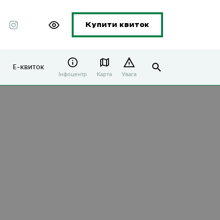
Купити квиток
Е-квиток
Інфоцентр
Карта
Увага