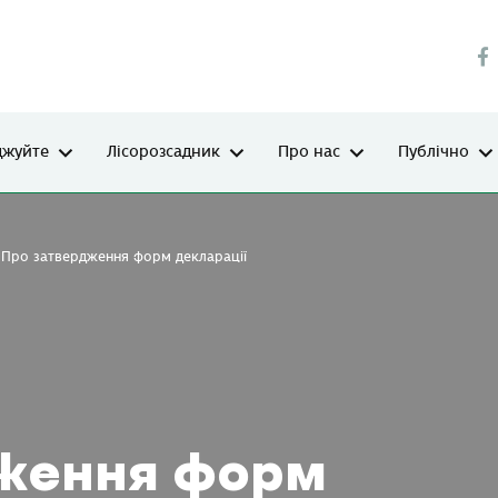
джуйте
Лісорозсадник
Про нас
Публічно
Про затвердження форм декларації
ження форм