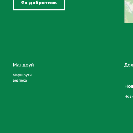
Як добратись
Мандруй
Дол
Маршрути
Безпека
Но
Нов