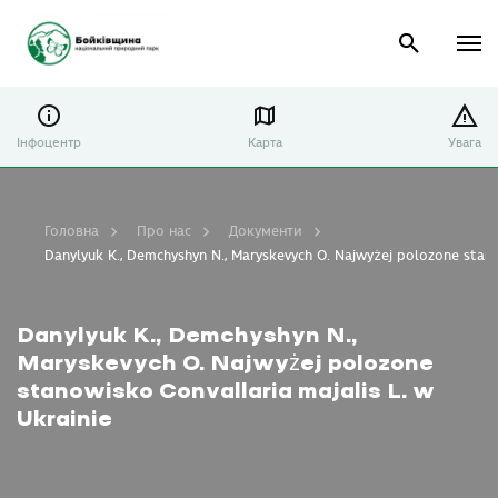
Інфоцентр
Карта
Увага
Головна
Про нас
Документи
Danylyuk K., Demchyshyn N., Maryskevych O. Najwyżej polozone stano
Danylyuk K., Demchyshyn N.,
Maryskevych O. Najwyżej polozone
stanowisko Convallaria majalis L. w
Ukrainie