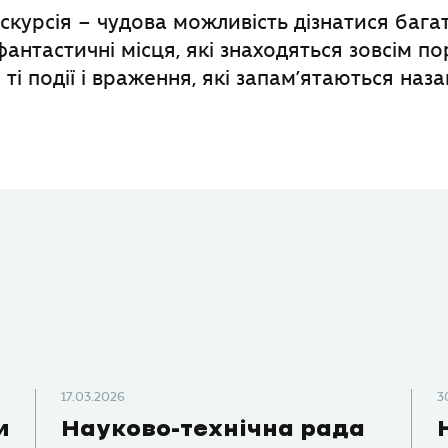
скурсія – чудова можливість дізнатися багат
фантастичні місця, які знаходяться зовсім по
 ті події і враження, які запам’ятаються наз
17.03.2026
3
и
Науково-технічна рада