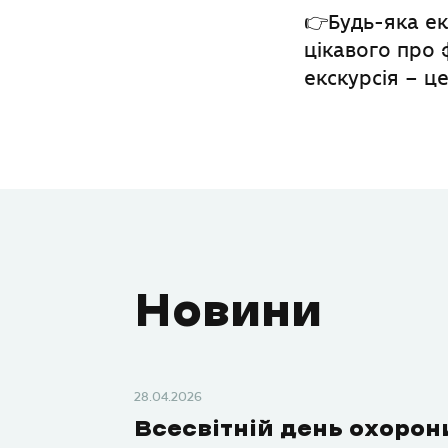
👉Будь-яка ек
цікавого про 
екскурсія – це
Новини
28.04.2026
Всесвітній день охорон