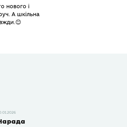
о нового і
руч. А шкільна
авжди.😊
0.01.2026
Нарада