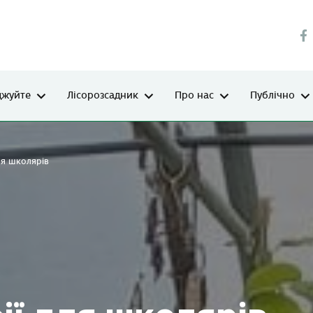
джуйте
Лісорозсадник
Про нас
Публічно
для школярів