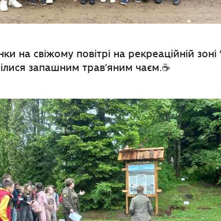
нки на свіжому повітрі на рекреаційній зоні 
грілися запашним трав’яним чаєм.☕️