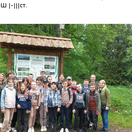
Ш |-|||ст.