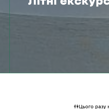
Літні екскурс
👫Цього разу