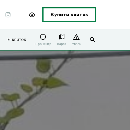
Купити квиток
Е-квиток
Інфоцентр
Карта
Увага