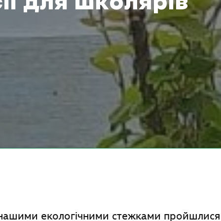
ії для школярів
 нашими екологічними стежками пройшлися у