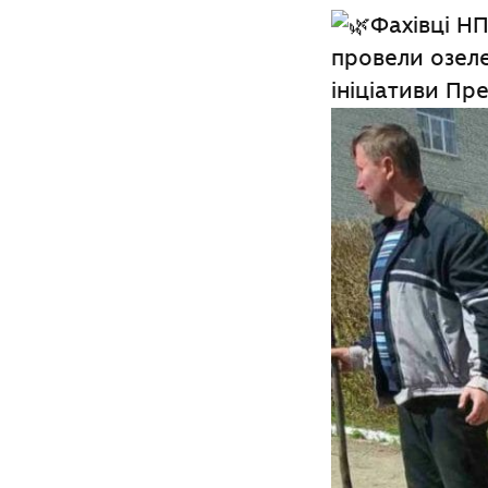
Фахівці Н
провели озеле
ініціативи Пр