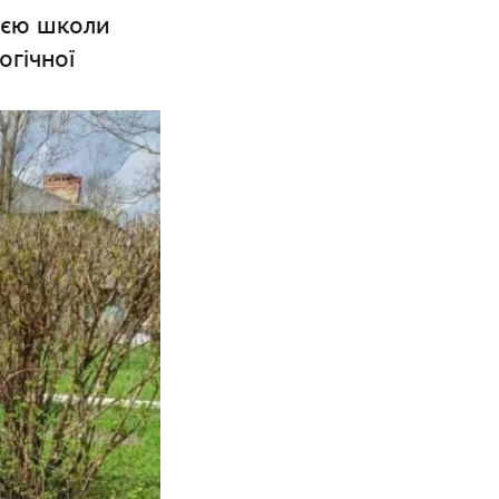
цією школи
огічної