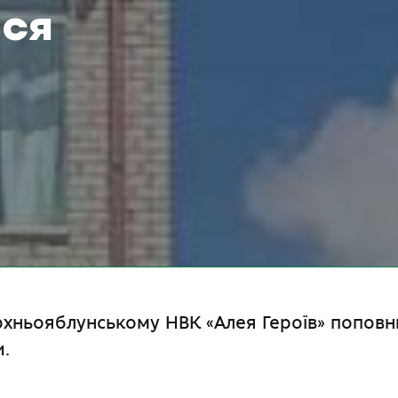
ся
рхньояблунському НВК «Алея Героїв» попов
.