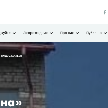
джуйте
Лісорозсадник
Про нас
Публічно
 продовжується
їна»