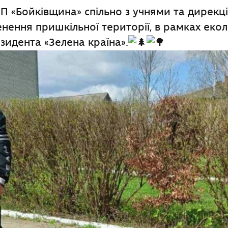
ПП «Бойківщина» спільно з учнями та дирек
нення пришкільної території, в рамках екол
езидента «Зелена країна».