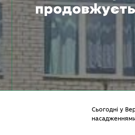
продовжуєть
Сьогодні у Ве
насадженнями