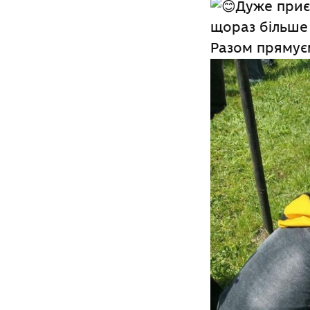
Дуже приє
щораз більше 
Разом прямуєм