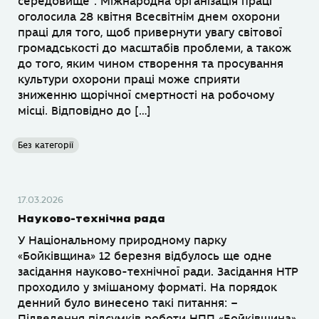
середовище”. Міжнародна організація праці
оголосила 28 квітня Всесвітнім днем охорони
праці для того, щоб привернути увагу світової
громадськості до масштабів проблеми, а також
до того, яким чином створення та просування
культури охорони праці може сприяти
зниженню щорічної смертності на робочому
місці. Відповідно до […]
Без категорії
17.03.2026
Науково-технічна рада
У Національному природному парку
«Бойківщина» 12 березня відбулось ще одне
засідання науково-технічної ради. Засідання НТР
проходило у змішаному форматі. На порядок
денний було винесено такі питання: –
Підведення підсумків роботи НПП «Бойківщина»