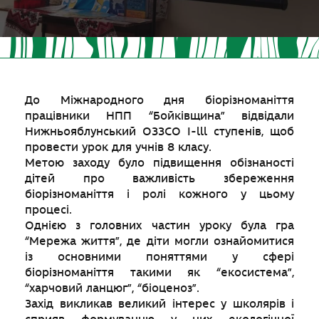
До Міжнародного дня біорізноманіття
працівники НПП “Бойківщина” відвідали
Нижньояблунський ОЗЗСО I-lll cтупенів, щоб
провести урок для учнів 8 класу.
Метою заходу було підвищення обізнаності
дітей про важливість збереження
біорізноманіття і ролі кожного у цьому
процесі.
Однією з головних частин уроку була гра
“Мережа життя”, де діти могли ознайомитися
із основними поняттями у сфері
біорізноманіття такими як “екосистема”,
“харчовий ланцюг”, “біоценоз”.
Захід викликав великий інтерес у школярів і