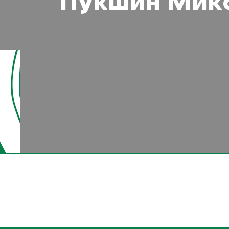
Пукшин Мик