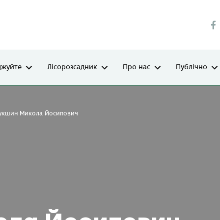
джуйте
Лісорозсадник
Про нас
Публічно
укшин Микола Йосипович