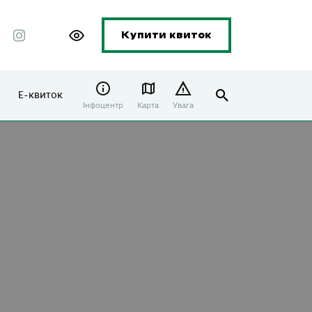
Купити квиток
Е-квиток
Інфоцентр
Карта
Увага