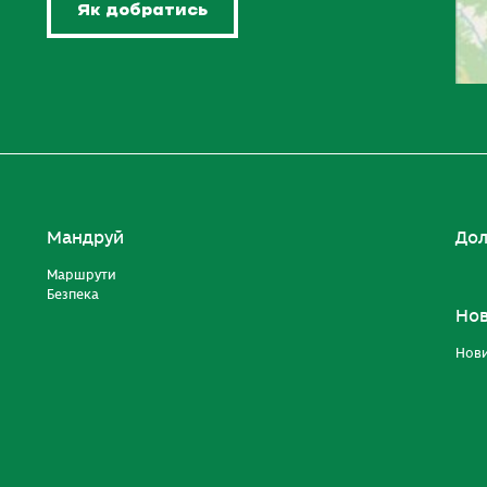
Як добратись
Мандруй
Дол
Маршрути
Безпека
Но
Нов