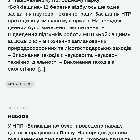
У Національному природному парку
«Бойківщина» 12 березня відбулось ще одне
засідання науково-технічної ради. Засідання НТР
проходило у змішаному форматі. На порядок
денний було винесено такі питання: –
Підведення підсумків роботи НПП «Бойківщина»
за 2025 рік: – Виконання запланованих
природоохоронних та лісогосподарських заходів
– Виконання заходів з наукової та науково-
технічної діяльності – Виконання заходів з
екологічної […]
Без категорії
30.01.2026
Нарада
У НПП «Бойківщина» було проведено нараду
для всіх працівників Парку. На порядок денний
були винесені такі питання як: Охорона праці та