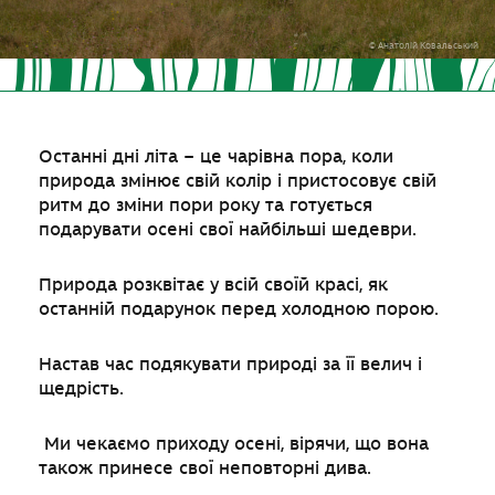
© Анатолій Ковальський
Останні дні літа – це чарівна пора, коли
природа змінює свій колір і пристосовує свій
ритм до зміни пори року та готується
подарувати осені свої найбільші шедеври.
Природа розквітає у всій своїй красі, як
останній подарунок перед холодною порою.
Настав час подякувати природі за її велич і
щедрість.
Ми чекаємо приходу осені, вірячи, що вона
також принесе свої неповторні дива.