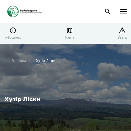
Інфоцентр
Карта
Увага
Головна
Хутір Ліски
Хутір Ліски