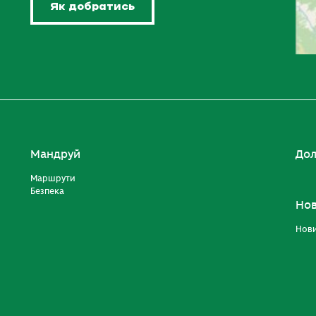
Як добратись
Мандруй
Дол
Маршрути
Безпека
Но
Нов