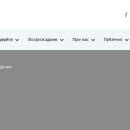
джуйте
Лісорозсадник
Про нас
Публічно
Дозвіл