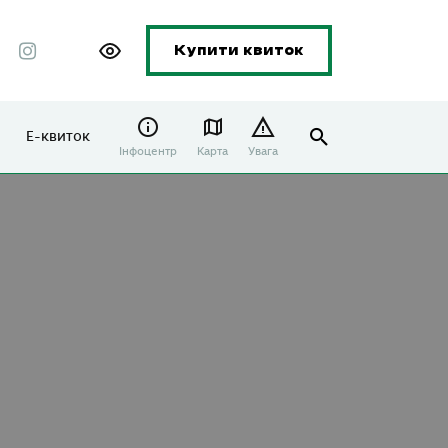
Купити квиток
Е-квиток
Інфоцентр
Карта
Увага