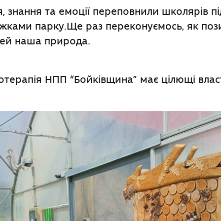
, знання та емоції переповнили школярів пі
ежками парку.Ще раз переконуємось, як поз
тей наша природа.
терапія НПП “Бойківщина” має цілющі власт