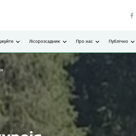
джуйте
Лісорозсадник
Про нас
Публічно
ія