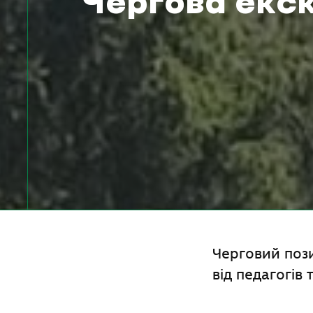
Чергова екск
Черговий пози
від педагогів 