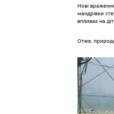
Нові враження
мандрівки ст
впливає на ді
Отже, природо