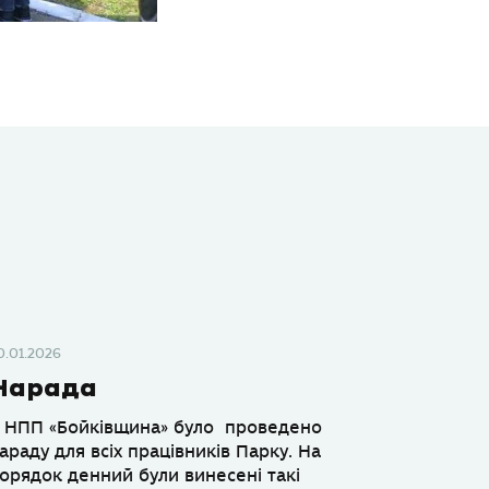
0.01.2026
Нарада
 НПП «Бойківщина» було проведено
араду для всіх працівників Парку. На
орядок денний були винесені такі