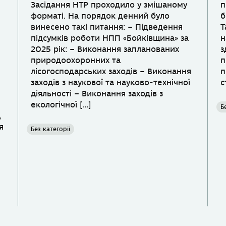
Засідання НТР проходило у змішаному
п
форматі. На порядок денний було
б
винесено такі питання: – Підведення
Т
підсумків роботи НПП «Бойківщина» за
н
2025 рік: – Виконання запланованих
з
природоохоронних та
п
лісогосподарських заходів – Виконання
п
заходів з наукової та науково-технічної
с
діяльності – Виконання заходів з
екологічної […]
Б
,
я
Без категорії