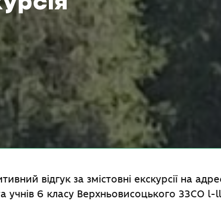
урсія
тивний відгук за змістовні екскурсії на адре
та учнів 6 класу Верхньовисоцького ЗЗСО l-ll