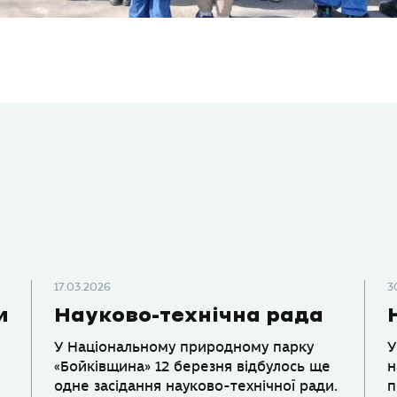
17.03.2026
3
и
Науково-технічна рада
У Національному природному парку
У
«Бойківщина» 12 березня відбулось ще
н
одне засідання науково-технічної ради.
п