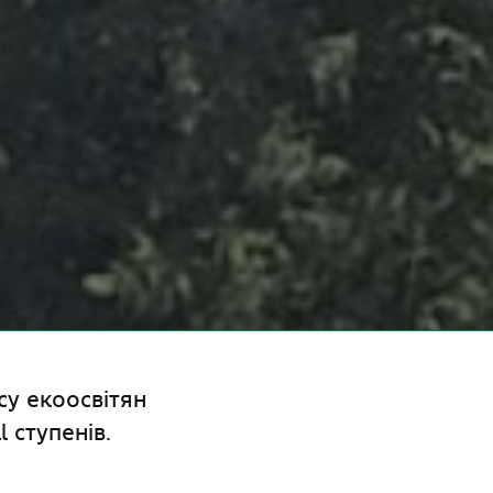
су екоосвітян
l ступенів.