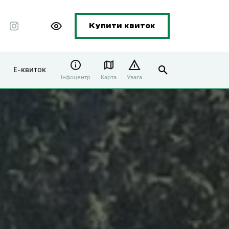
Купити квиток
Е-квиток
Інфоцентр
Карта
Увага