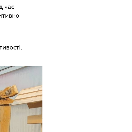
д час
итивно
ивості.